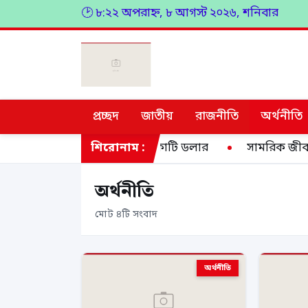
🕑 ৮:২২ অপরাহ্ন, ৮ আগস্ট ২০২৬, শনিবার
প্রচ্ছদ
জাতীয়
রাজনীতি
অর্থনীতি
ে আছে ইরানের ১০ হাজার কোটি ডলার
শিরোনাম :
সামরিক জীবনে ধর্
অর্থনীতি
মোট ৪টি সংবাদ
অর্থনীতি