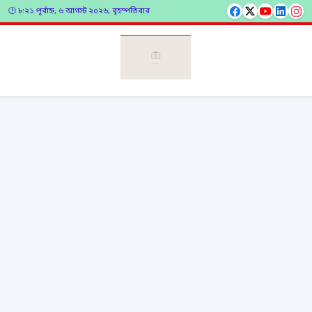
🕑 ৮:২১ পূর্বাহ্ন, ৬ আগস্ট ২০২৬, বৃহস্পতিবার