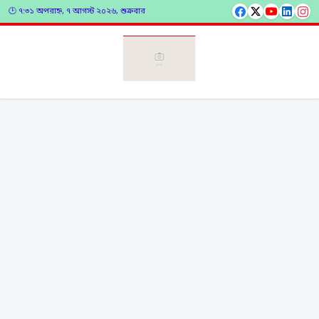
🕑 ৭:৩১ অপরাহ্ন, ৭ আগস্ট ২০২৬, শুক্রবার