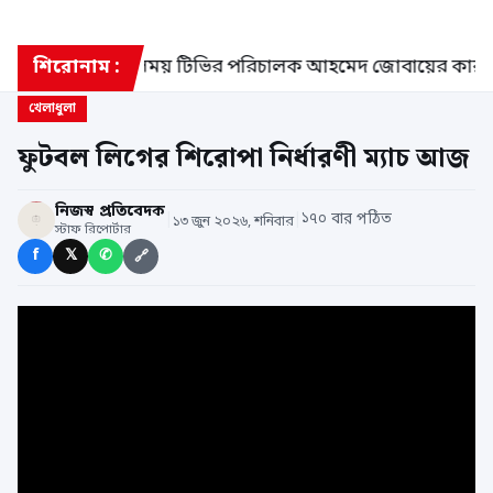
নমন্ত্রী
শিরোনাম :
সময় টিভির পরিচালক আহমেদ জোবায়ের কারাগা
খেলাধুলা
ফুটবল লিগের শিরোপা নির্ধারণী ম্যাচ আজ
নিজস্ব প্রতিবেদক
|
|
১৭০ বার পঠিত
১৩ জুন ২০২৬, শনিবার
স্টাফ রিপোর্টার
f
𝕏
✆
🔗