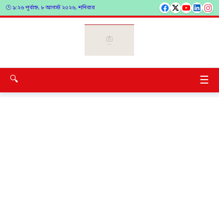
🕑 ৯:২৬ পূর্বাহ্ন, ৮ আগস্ট ২০২৬, শনিবার
☰
🔍