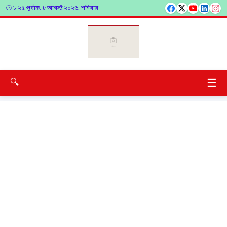
🕑 ৮:২৫ পূর্বাহ্ন, ৮ আগস্ট ২০২৬, শনিবার
☰
🔍