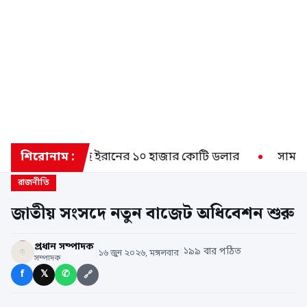
দেশে আটকে আছে ইরানের ১০ হাজার কোটি ডলার
শিরোনাম :
সামরিক 
রাজনীতি
জাতীয় সংসদে নতুন বাজেট অধিবেশন শুরু
প্রধান সম্পাদক
|
|
১৯৯ বার পঠিত
১৬ জুন ২০২৬, মঙ্গলবার
সম্পাদক
f
𝕏
✆
🔗