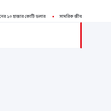
০ হাজার কোটি ডলার
সামরিক জীবনে ধর্মীয় অনুশাসন মেন