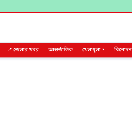
📍 জেলার খবর
আন্তর্জাতিক
খেলাধুলা ▾
বিনোদন